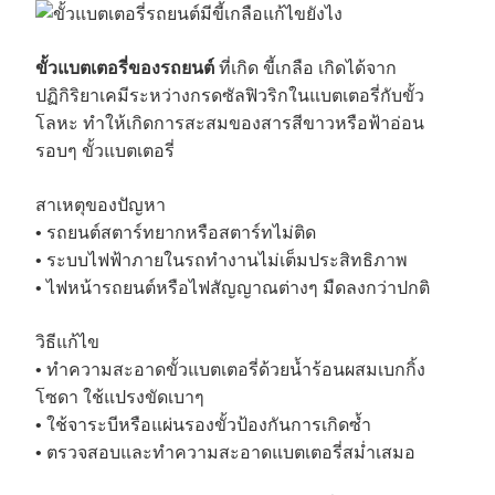
ขั้วแบตเตอรี่ของรถยนต์
ที่เกิด ขี้เกลือ เกิดได้จาก
ปฏิกิริยาเคมีระหว่างกรดซัลฟิวริกในแบตเตอรี่กับขั้ว
โลหะ ทำให้เกิดการสะสมของสารสีขาวหรือฟ้าอ่อน
รอบๆ ขั้วแบตเตอรี่
สาเหตุของปัญหา
• รถยนต์สตาร์ทยากหรือสตาร์ทไม่ติด
• ระบบไฟฟ้าภายในรถทำงานไม่เต็มประสิทธิภาพ
• ไฟหน้ารถยนต์หรือไฟสัญญาณต่างๆ มืดลงกว่าปกติ
วิธีแก้ไข
• ทำความสะอาดขั้วแบตเตอรี่ด้วยน้ำร้อนผสมเบกกิ้ง
โซดา ใช้แปรงขัดเบาๆ
• ใช้จาระบีหรือแผ่นรองขั้วป้องกันการเกิดซ้ำ
• ตรวจสอบและทำความสะอาดแบตเตอรี่สม่ำเสมอ