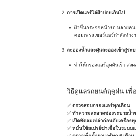
การเปิดแอร์ไล่ฝ้าบ่อยเกินไป
ฝ้าขึ้นกระจกหน้ารถ หลายคนเล
คอมเพรสเซอร์แอร์กำลังทำงา
ละอองน้ำและฝุ่นละอองเข้าสู่ระ
ทำให้กรองแอร์อุดตันเร็ว ส
วิธีดูแลรถยนต์ฤดูฝน เพื่
✅
ตรวจสอบกรองแอร์ทุกเดือน
✅
ทำความสะอาดช่องระบายน้ำข
✅
เปิดพัดลมเปล่าก่อนดับเครื่องท
✅
หมั่นใช้สเปรย์ฆ่าเชื้อในระบบแ
✅
ตรวจเช็กน้ำยาแอร์ทุก 6 เดือน