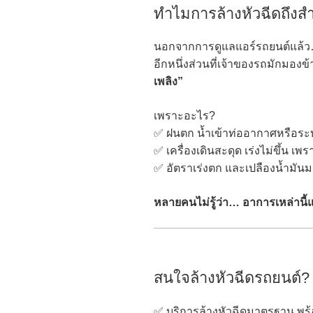
ทำไมการล้างหัวฉีดถึงส
นอกจากการดูแลแอร์รถยนต์แล้
อีกหนึ่งส่วนที่เจ้าของรถมักมองข
เพลิง”
เพราะอะไร?
✅ ฝนตก น้ำเข้าท่ออากาศหรือระบบเ
✅ เครื่องเดินสะดุด เร่งไม่ขึ้น 
✅ อัตราเร่งตก และเปลืองน้ำมันม
หลายคนไม่รู้ว่า… อาการเหล่านี้แ
สนใจล้างหัวฉีดรถยนต์?
✅ บริการล้างหัวฉีดมาตรฐาน พร