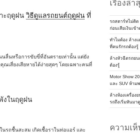
เรื่องล่าส
พราะฤดูฝน
วิธีดูแลรถยนต์ฤดูฝน
ที่
รถสตาร์ทไม่ติด 
ก่อนเสียเงินเข้าศ
ทำไมต้อง ล้าง
ที่คนรักรถต้องรู้
ลื่นหรือการขับขี่ที่อันตรายเท่านั้น แต่ยัง
ล้างหัวฉีดรถยน
ุณเสี่ยงเสียหายได้ง่ายสุดๆ โดยเฉพาะคนที่
ต้องรู้
Motor Show 202
และ SUV ห้าม
ล้างห้องเครื่อง
์พังในฤดูฝน
รถถึงเริ่มหันมาด
ความเห็
รถชื้นสะสม เกิดเชื้อราในท่อแอร์ และ