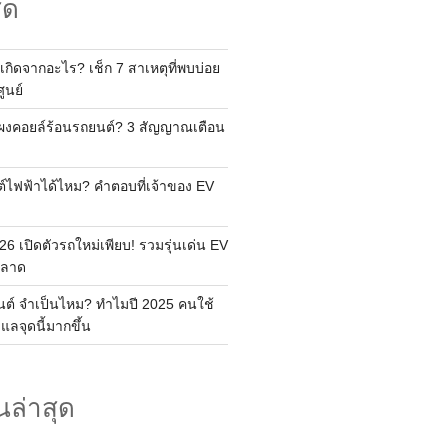
ุด
เกิดจากอะไร? เช็ก 7 สาเหตุที่พบบ่อย
ูนย์
แผงคอยล์ร้อนรถยนต์? 3 สัญญาณเตือน
ต์ไฟฟ้าได้ไหม? คำตอบที่เจ้าของ EV
6 เปิดตัวรถใหม่เพียบ! รวมรุ่นเด่น EV
พลาด
ยนต์ จำเป็นไหม? ทำไมปี 2025 คนใช้
ูแลจุดนี้มากขึ้น
นล่าสุด