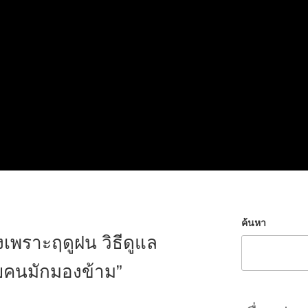
ค้นหา
งเพราะฤดูฝน วิธีดูแล
ายคนมักมองข้าม”