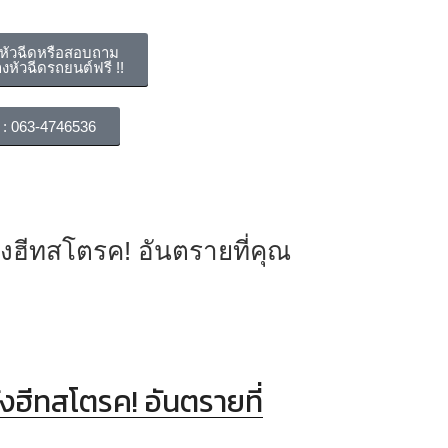
งหัวฉีดหรือสอบถาม
งหัวฉีดรถยนต์ฟรี !!
 : 063-4746536
ังฮีทสโตรค! อันตรายที่คุณ
ังฮีทสโตรค! อันตรายที่