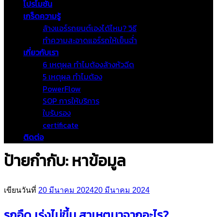
โปรโมชั่น
เกร็ดความรู้
ล้างแอร์รถยนต์เองได้ไหม? วิธี
ทำความสะอาดแอร์รถให้เย็นฉ่ำ
เกี่ยวกับเรา
6 เหตุผล ทำไมต้องล้างหัวฉีด
5 เหตุผล ทำไมต้อง
PowerFlow
SOP การให้บริการ
ใบรับรอง
certificate
ติดต่อ
ป้ายกำกับ:
หาข้อมูล
เขียนวันที่
20 มีนาคม 2024
20 มีนาคม 2024
รถอืด เร่งไม่ขึ้น สาเหตุมาจากอะไร?