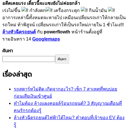
อดีตเคยแรง เดี๋ยวนี้จะแซงยังไม่ค่อยกล้า
เร่งไม่ขึ้น
กำลังตก
เครื่องกระตุก
กินน้ำมัน
อาการเหล่านี้ทั้งหมดจะหายไป เหมือนเปลี่ยนรถเก่าให้กลายเป็น
รถใหม่ ท้าพิสูจน์ เปลี่ยนรถเก่าให้เป็นรถใหม่ภายใน 1 ชั่วโมง!!!
ล้างหัวฉีดรถยนต์
กับ
powerflowth
หน้าร้านตั้งอยู่ที่
รามอินทรา 14
Googlemaps
ค้นหา
ค้นหา
เรื่องล่าสุด
รถสตาร์ทไม่ติด เกิดจากอะไร? เช็ก 7 สาเหตุที่พบบ่อย
ก่อนเสียเงินเข้าศูนย์
ทำไมต้อง ล้างแผงคอยล์ร้อนรถยนต์? 3 สัญญาณเตือนที่
คนรักรถต้องรู้
ล้างหัวฉีดรถยนต์ไฟฟ้าได้ไหม? คำตอบที่เจ้าของ EV ต้อง
รู้