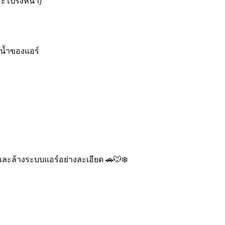
กระโปรงหน้า)
ยน้ำของแอร์
ละล้างระบบแอร์อย่างละเอียด 🚗🐭❄️