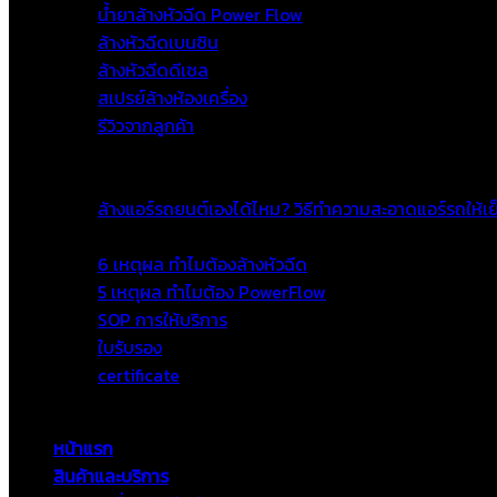
น้ำยาล้างหัวฉีด Power Flow
ล้างหัวฉีดเบนซิน
ล้างหัวฉีดดีเซล
สเปรย์ล้างห้องเครื่อง
รีวิวจากลูกค้า
โปรโมชั่น
เกร็ดความรู้
ล้างแอร์รถยนต์เองได้ไหม? วิธีทำความสะอาดแอร์รถให้เย
เกี่ยวกับเรา
6 เหตุผล ทำไมต้องล้างหัวฉีด
5 เหตุผล ทำไมต้อง PowerFlow
SOP การให้บริการ
ใบรับรอง
certificate
ติดต่อ
หน้าแรก
สินค้าและบริการ