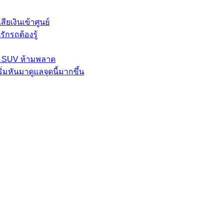
ียเงินเข้าศูนย์
ักรถต้องรู้
ละ SUV ห้ามพลาด
่มหันมาดูแลจุดนี้มากขึ้น