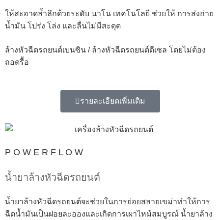
ให้สะอาดล้ำลึกด้วยระดับ นาโน เทคโนโลยี ช่วยให้ การส่งถ่าย
น้ำมัน โปร่ง โล่ง และลื่นไม่มีสะดุด
ล้างหัวฉีดรถยนต์เบนซิน / ล้างหัวฉีดรถยนต์ดีเซล โดยไม่ต้อง
ถอดรื้อ
รายละเอียดเพิ่มเติม
P O W E R F L O W
น้ำยาล้างหัวฉีดรถยนต์
น้ำยาล้างหัวฉีดรถยนต์จะช่วยในการย่อยสลายเขม่าทำให้การ
ฉีดน้ำมันเป็นฝอยละอองและเกิดการเผาไหม้สมบูรณ์ น้ำยาล้าง