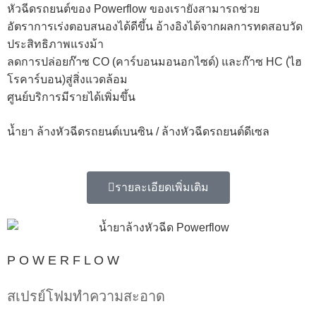
หัวฉีดรถยนต์ของ Powerflow ของเรายังสามารถช่วย
อัตราการเร่งตอบสนองได้ดีขึ้น อ้างอิงได้จากผลการทดสอบวัด
ประสิทธิภาพแรงม้า
ลดการปล่อยก๊าซ CO (คาร์บอนมอนอกไซด์) และก๊าซ HC (ไฮ
โรคาร์บอน)สู่สิ่งแวดล้อม
ศูนย์บริการมีรายได้เพิ่มขึ้น
น้ำยา ล้างหัวฉีดรถยนต์เบนซิน / ล้างหัวฉีดรถยนต์ดีเซล
รายละเอียดเพิ่มเติม
P O W E R F L O W
สเปรย์โฟมทำความสะอาด