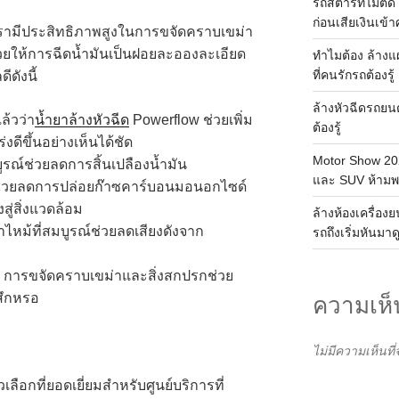
รถสตาร์ทไม่ติด 
ก่อนเสียเงินเข้าศ
เรามีประสิทธิภาพสูงในการขจัดคราบเขม่า
่วยให้การฉีดน้ำมันเป็นฝอยละอองละเอียด
ทำไมต้อง ล้าง
ที่คนรักรถต้องรู้
ดังนี้
ล้างหัวฉีดรถยน
ล้วว่า
น้ำยาล้างหัวฉีด
Powerflow ช่วยเพิ่ม
ต้องรู้
งดีขึ้นอย่างเห็นได้ชัด
Motor Show 202
บูรณ์ช่วยลดการสิ้นเปลืองน้ำมัน
และ SUV ห้าม
ณ์ช่วยลดการปล่อยก๊าซคาร์บอนมอนอกไซด์
ู่สิ่งแวดล้อม
ล้างห้องเครื่อง
าไหม้ที่สมบูรณ์ช่วยลดเสียงดังจาก
รถถึงเริ่มหันมาด
: การขจัดคราบเขม่าและสิ่งสกปรกช่วย
สึกหรอ
ความเห็
ไม่มีความเห็นที
เลือกที่ยอดเยี่ยมสำหรับศูนย์บริการที่