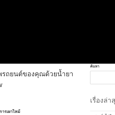
ค้นหา
พรถยนต์ของคุณด้วยน้ำยา
w
เรื่องล่าส
พการเผาไหม้