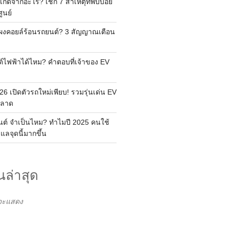
เกิดจากอะไร? เช็ก 7 สาเหตุที่พบบ่อย
ูนย์
แผงคอยล์ร้อนรถยนต์? 3 สัญญาณเตือน
ต์ไฟฟ้าได้ไหม? คำตอบที่เจ้าของ EV
6 เปิดตัวรถใหม่เพียบ! รวมรุ่นเด่น EV
พลาด
ยนต์ จำเป็นไหม? ทำไมปี 2025 คนใช้
ูแลจุดนี้มากขึ้น
นล่าสุด
่จะแสดง