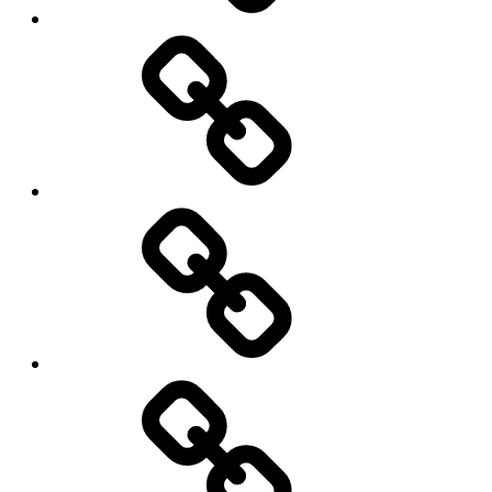
สินค้า
และ
บริการ
โปร
โม
ชั่น
เกร็ด
ความ
รู้