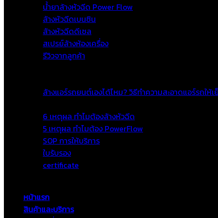
น้ำยาล้างหัวฉีด Power Flow
ล้างหัวฉีดเบนซิน
ล้างหัวฉีดดีเซล
สเปรย์ล้างห้องเครื่อง
รีวิวจากลูกค้า
โปรโมชั่น
เกร็ดความรู้
ล้างแอร์รถยนต์เองได้ไหม? วิธีทำความสะอาดแอร์รถให้เย
เกี่ยวกับเรา
6 เหตุผล ทำไมต้องล้างหัวฉีด
5 เหตุผล ทำไมต้อง PowerFlow
SOP การให้บริการ
ใบรับรอง
certificate
ติดต่อ
หน้าแรก
สินค้าและบริการ