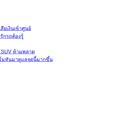
ียเงินเข้าศูนย์
ักรถต้องรู้
ละ SUV ห้ามพลาด
่มหันมาดูแลจุดนี้มากขึ้น