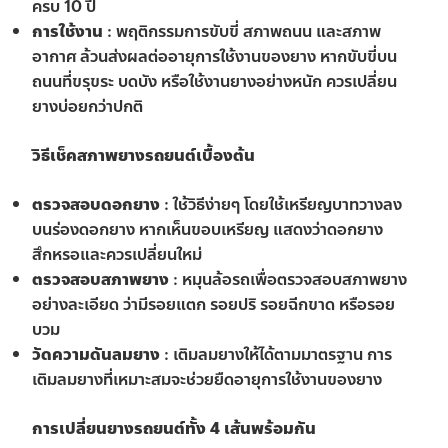
ครบ 10 ปี
การใช้งาน
: พฤติกรรมการขับขี่ สภาพถนน และสภาพ
อากาศ ล้วนส่งผลต่ออายุการใช้งานของยาง หากขับขี่บน
ถนนที่ขรุขระ บดบัง หรือใช้งานยางอย่างหนัก ควรเปลี่ยน
ยางบ่อยกว่าปกติ
วิธีเช็คสภาพยางรถยนต์เบื้องต้น
ตรวจสอบดอกยาง
: ใช้วิธีง่ายๆ โดยใช้เหรียญบาทวางลง
บนร่องดอกยาง หากเห็นขอบเหรียญ แสดงว่าดอกยาง
สึกหรอและควรเปลี่ยนใหม่
ตรวจสอบสภาพยาง
: หมุนล้อรถเพื่อตรวจสอบสภาพยาง
อย่างละเอียด ว่ามีรอยแตก รอยปริ รอยฉีกขาด หรือรอย
บวม
วัดความดันลมยาง
: เติมลมยางให้ได้ตามมาตรฐาน การ
เติมลมยางที่เหมาะสมจะช่วยยืดอายุการใช้งานของยาง
การเปลี่ยนยางรถยนต์ทั้ง 4 เส้นพร้อมกัน