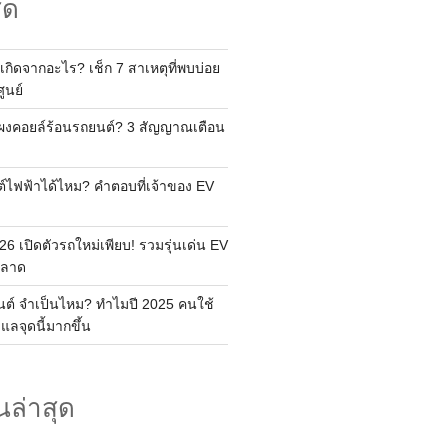
ุด
เกิดจากอะไร? เช็ก 7 สาเหตุที่พบบ่อย
ูนย์
แผงคอยล์ร้อนรถยนต์? 3 สัญญาณเตือน
ต์ไฟฟ้าได้ไหม? คำตอบที่เจ้าของ EV
6 เปิดตัวรถใหม่เพียบ! รวมรุ่นเด่น EV
พลาด
ยนต์ จำเป็นไหม? ทำไมปี 2025 คนใช้
ูแลจุดนี้มากขึ้น
นล่าสุด