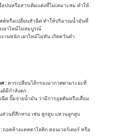
งเจือปนหรือสารเติมแต่งที่ไม่เหมาะสม ทำให้
ูสต์หรือเปลี่ยนหัวฉีด ทำให้ปริมาณน้ำมันที่
ารเผาไหม้ไม่สมบูรณ์
ทำงานหนัก เผาไหม้ไม่ทัน เกิดควันดำ
าศ
: ควรเปลี่ยนไส้กรองอากาศตามระยะที่
นต์มีกำลังตก
วฉีด ปั๊มจ่ายน้ำมัน ว่ามีการอุดตันหรือเสื่อม
นส่วนที่สึกหรอ เช่น ลูกสูบ แหวนลูกสูบ
ย
: ถอดล้างแคตตาไลติก คอนเวอร์เตอร์ หรือ