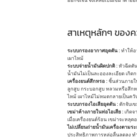
ออกซิเจน จึงเหลือเป็นเขม่าดำอ
สาเหตุหลักๆ ของควั
ระบบกรองอากาศอุดตัน
: ทำให้อ
เผาไหม้
ระบบจ่ายน้ำมันผิดปกติ
: หัวฉีดตั
น้ำมันไม่เป็นละอองละเอียด เกิด
เครื่องยนต์สึกหรอ
: ชิ้นส่วนภายใ
ลูกสูบ กระบอกสูบ หลวมหรือสึกหรอ
ไหม้ เผาไหม้ไม่หมดกลายเป็นคว
ระบบกรองไอเสียอุดตัน
: ดักจับเ
เขม่าค้างภายในท่อไอเสีย
: เกิด
เมื่อเครื่องยนต์ร้อน เขม่าจะหลุ
ไม่เปลี่ยนถ่ายน้ำมันเครื่องตามร
ประสิทธิภาพการหล่อลื่นลดลง ทำให