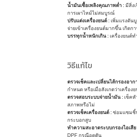
น้ำมันเชื้อเพลิงคุณภาพต่ำ
: มีสิ่
การเผาไหม้ไม่สมบูรณ์
ปรับแต่งเครื่องยนต์
: เพิ่มแรงดันบ
จ่ายเข้าเครื่องยนต์มากขึ้น เกิดก
บรรทุกน้ำหนักเกิน
: เครื่องยนต์
วิธีแก้ไข
ตรวจเช็คและเปลี่ยนไส้กรองอาก
กำหนด หรือเมื่อสังเกตว่าเครื่องย
ตรวจสอบระบบจ่ายน้ำมัน
: เช็คหั
สภาพหรือไม่
ตรวจเช็คเครื่องยนต์
: ซ่อมแซมชิ้
กระบอกสูบ
ทำความสะอาดระบบกรองไอเสี
DPF กรณีอุดตัน